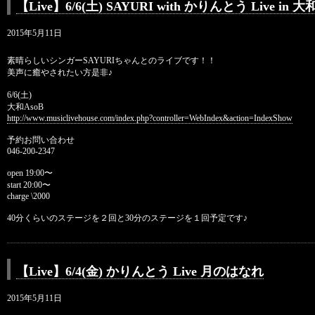
【Live】6/6(土) SAYURI with かりんとう Live in 大
2015年5月11日
素晴らしいシンガーSAYURIちゃんとのライブです！
！
美声に癒やされたい方是非♪
6/6(土)
大和AsoB
http://
www.musiclivehouse.com/
index.php?controller=WebInd
ex&action=IndexShow
予約お問い合わせ
046-200-2347
open 19:00〜
start 20:00〜
charge \2000
40分くらいのステージを２回と30分のステージを１回
予定です♪
【Live】6/4(金) かりんとう Live 月のはなれ
2015年5月11日