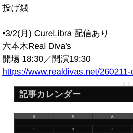
投げ銭
•3/2(月) CureLibra 配信あり
六本木Real Diva’s
開場 18:30／開演19:30
https://www.realdivas.net/260211-
1
2
3
記事カレンダー
日
月
火
2
3
4