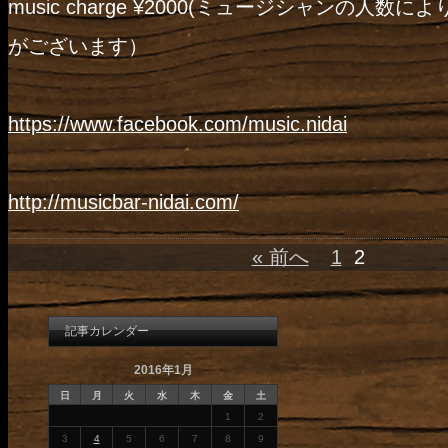
music charge ¥2000(ミュージシャンの人数
がございます）
https://www.facebook.com/
music.nidai
http://musicbar-nidai.com/
« 前へ
1
2
記事カレンダー
2016年1月
日
月
火
水
木
金
土
1
2
3
4
5
6
7
8
9