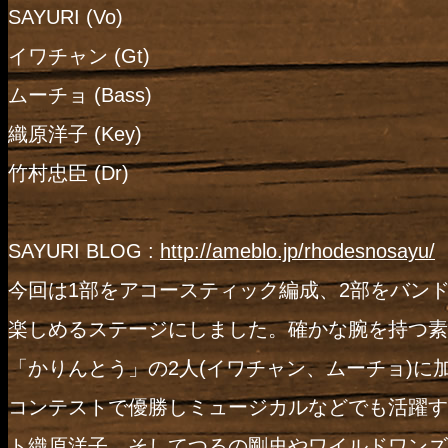
SAYURI (Vo)
イワチャン (Gt)
ムーチョ (Bass)
織原洋子 (Key)
竹村忠臣 (Dr)
SAYURI BLOG :
http://ameblo.jp/
rhodesnosayu/
今回は1部をアコースティック編成、2部をバン
楽しめるステージにしました。確かな腕を持つ素
「かりんとう」の2人(イワチャン、ム
ーチョ)に
コンテストで優勝しミュージ
カルなどでも活躍す
ト織原洋子、そして
つるの剛史やワイルドワンズ