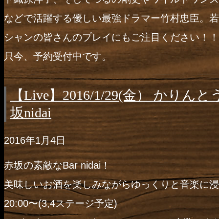
などで活躍
する優しい最強ドラマー竹村忠臣。若
シ
ャンの皆さんのプレイにもご注目ください！！
只今、予約受付中です。
【Live】2016/1/29(金） かりんとう 
坂nidai
2016年1月4日
赤坂の素敵なBar nidai！
美味しいお酒を楽しみながらゆっくりと音楽に浸
20:00〜(3,4ステージ予定)